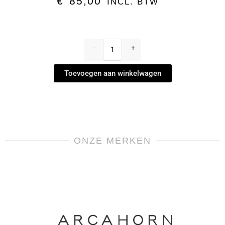
€
85,00
INCL. BTW
Dessertschaaltje
-
-
+
Catene
Smeraldo
Toevoegen aan winkelwagen
by
Ginori
1735
aantal
ONZE MERKEN