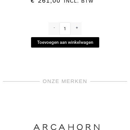
€
261,00
INCL. BTW
Dinerbord
-
-
+
Tiara
Blue
Toevoegen aan winkelwagen
Platinum
by
Haviland
aantal
ONZE MERKEN