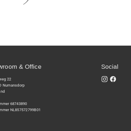
room & Office
Social
xweg 22
D Numansdorp
and
mmer 68743890
mmer NL857572799B01