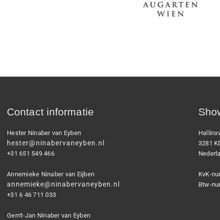
Contact informatie
Show
Hester Ninaber van Eyben
Hallin
hester@ninabervaneyben.nl
3281 K
+31 651 549 466
Nederl
Annemieke Ninaber van Eijben
KvK-nu
annemieke@ninabervaneyben.nl
Btw-nu
+31 6 46 711 033
Gerrit-Jan Ninaber van Eyben