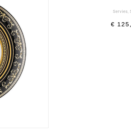
Servies
,
€
125