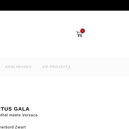
Winkelwagen
0
GESCHENKEN
VIP PROJECTS
RTUS GALA
nthal meets Versace
nerbord Zwart