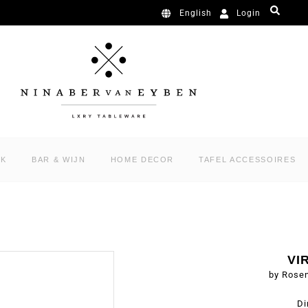
Login
English
RK
BAR & WIJN
HOME DECOR
TAFEL ACCESSOIRES
VI
by Rose
Di