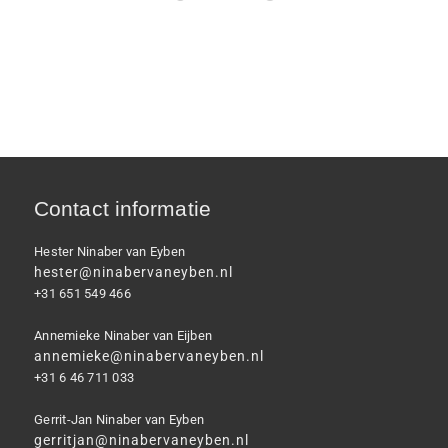
Contact informatie
Hester Ninaber van Eyben
hester@ninabervaneyben.nl
+31 651 549 466
Annemieke Ninaber van Eijben
annemieke@ninabervaneyben.nl
+31 6 46 711 033
Gerrit-Jan Ninaber van Eyben
gerritjan@ninabervaneyben.nl