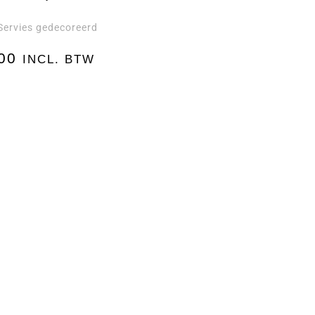
Servies gedecoreerd
00
INCL. BTW