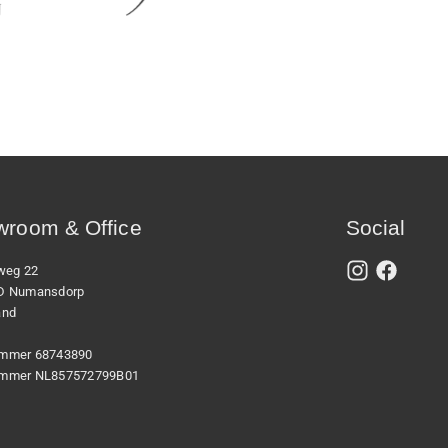
room & Office
Social
xweg 22
D Numansdorp
and
mmer 68743890
mmer NL857572799B01