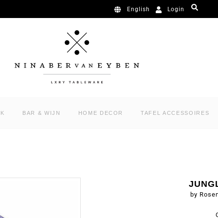
Login
English
RK
BAR & WIJN
HOME DECOR
TAFEL ACCESSOIRES
JUNG
by Rose