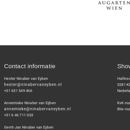
Contact informatie
Show
Hester Ninaber van Eyben
Hallin
hester@ninabervaneyben.nl
3281 K
+31 651 549 466
Nederl
Annemieke Ninaber van Eijben
KvK-nu
annemieke@ninabervaneyben.nl
Btw-nu
+31 6 46 711 033
Gerrit-Jan Ninaber van Eyben