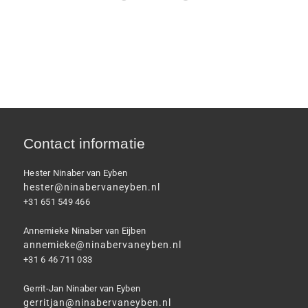
Contact informatie
Hester Ninaber van Eyben
hester@ninabervaneyben.nl
+31 651 549 466
Annemieke Ninaber van Eijben
annemieke@ninabervaneyben.nl
+31 6 46 711 033
Gerrit-Jan Ninaber van Eyben
gerritjan@ninabervaneyben.nl