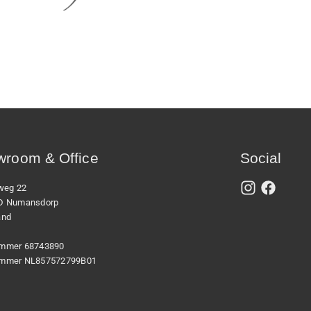
room & Office
Social
xweg 22
D Numansdorp
and
mmer 68743890
mmer NL857572799B01