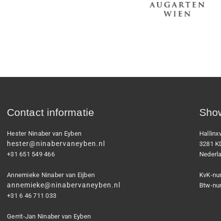
Contact informatie
Show
Hester Ninaber van Eyben
Hallin
hester@ninabervaneyben.nl
3281 K
+31 651 549 466
Nederl
Annemieke Ninaber van Eijben
KvK-nu
annemieke@ninabervaneyben.nl
Btw-nu
+31 6 46 711 033
Gerrit-Jan Ninaber van Eyben