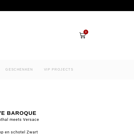
Winkelwagen
0
GESCHENKEN
VIP PROJECTS
OVE BAROQUE
nthal meets Versace
op en schotel Zwart