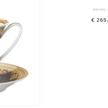
Servies
,
€
265