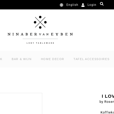
Login
English
RK
BAR & WIJN
HOME DECOR
TAFEL ACCESSOIRES
I L
by Rose
Koffiek