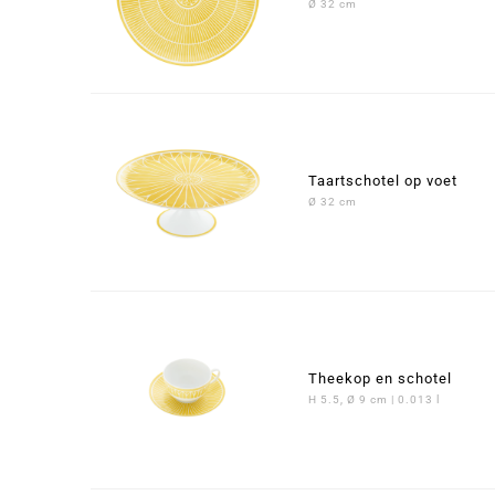
Ø 32 cm
Taartschotel op voet
Ø 32 cm
Theekop en schotel
H 5.5, Ø 9 cm | 0.013 l