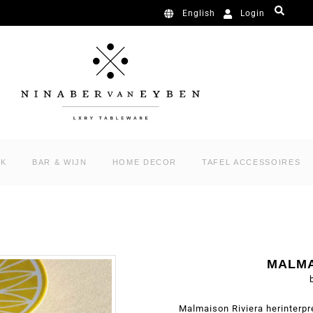
Login
English
RK
BAR & WIJN
HOME DECOR
TAFEL ACCESSOIRES
MALMA
Malmaison Riviera herinterpre