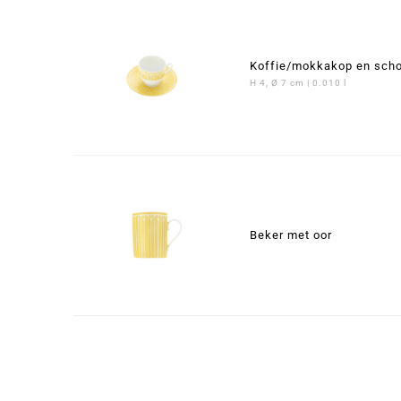
Koffie/mokkakop en scho
H 4, Ø 7 cm | 0.010 l
Beker met oor