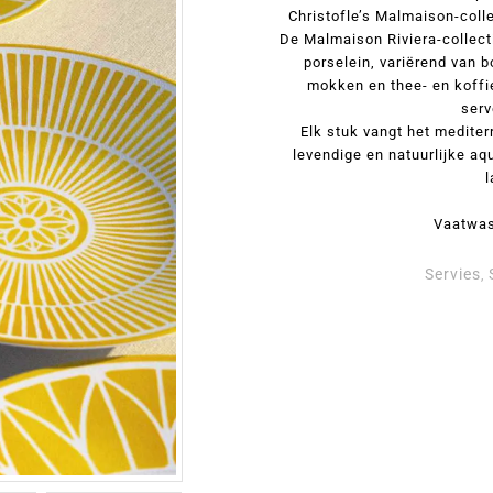
Christofle’s Malmaison-coll
De Malmaison Riviera-collecti
porselein, variërend van 
mokken en thee- en koffi
serv
Elk stuk vangt het mediterr
levendige en natuurlijke aq
l
Vaatwas
Servies
,