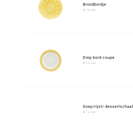
Broodbordje
Ø 16 cm
Diep bord coupe
Ø 19 cm
Soep/rijst/ dessertschaal
Ø 12 cm