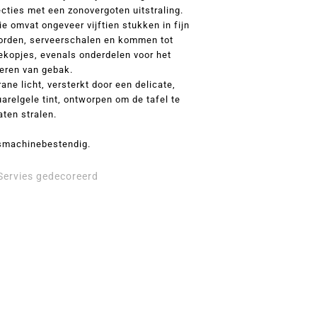
ecties met een zonovergoten uitstraling.
e omvat ongeveer vijftien stukken in fijn
borden, serveerschalen en kommen tot
ekopjes, evenals onderdelen voor het
eren van gebak.
ane licht, versterkt door een delicate,
uarelgele tint, ontworpen om de tafel te
aten stralen.
machinebestendig.
Servies gedecoreerd