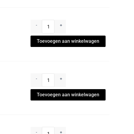
aantal
aantal
aantal
aantal
aantal
aantal
aantal
-
+
Toevoegen aan winkelwagen
-
+
Toevoegen aan winkelwagen
-
+