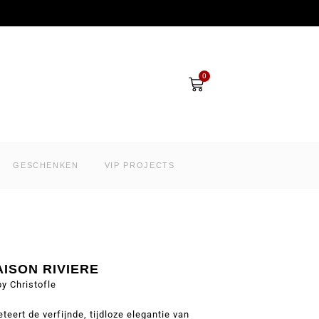
Winkelwagen
0
GESCHENKEN
VIP PROJECTS
ISON RIVIERE
by Christofle
teert de verfijnde, tijdloze elegantie van