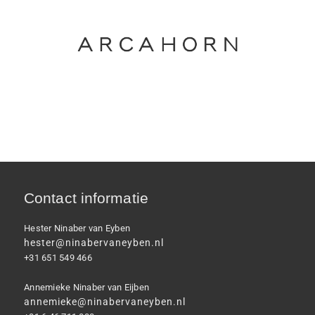
Contact informatie
Hester Ninaber van Eyben
hester@ninabervaneyben.nl
+31 651 549 466
Annemieke Ninaber van Eijben
annemieke@ninabervaneyben.nl