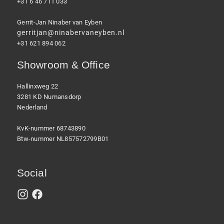
+31 6 46 711 033
Gerrit-Jan Ninaber van Eyben
gerritjan@ninabervaneyben.nl
+31 621 894 062
Showroom & Office
Hallinxweg 22
3281 KD Numansdorp
Nederland
KvK-nummer 68743890
Btw-nummer NL857572799B01
Social