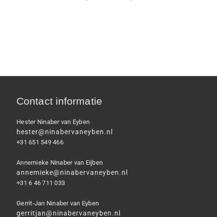
Contact informatie
Hester Ninaber van Eyben
hester@ninabervaneyben.nl
+31 651 549 466
Annemieke Ninaber van Eijben
annemieke@ninabervaneyben.nl
+31 6 46 711 033
Gerrit-Jan Ninaber van Eyben
gerritjan@ninabervaneyben.nl