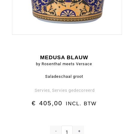
MEDUSA BLAUW
by Rosenthal meets Versace
Saladeschaal groot
Servies
Servies gedecoreerd
,
€
405,00
INCL. BTW
Saladeschaal
groot
-
+