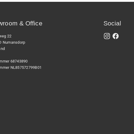
room & Office
Social
xweg 22
D Numansdorp
and
mmer 68743890
mmer NL857572799B01