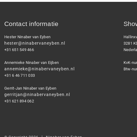
Contact informatie
Show
Hester Ninaber van Eyben
Hallin
hester@ninabervaneyben.nl
3281 K
+31 651 549 466
Nederl
Annemieke Ninaber van Eijben
KvK-nu
annemieke@ninabervaneyben.nl
Btw-nu
+31 6 46 711 033
Gerrit-Jan Ninaber van Eyben
gerritjan@ninabervaneyben.nl
+31 621 894 062