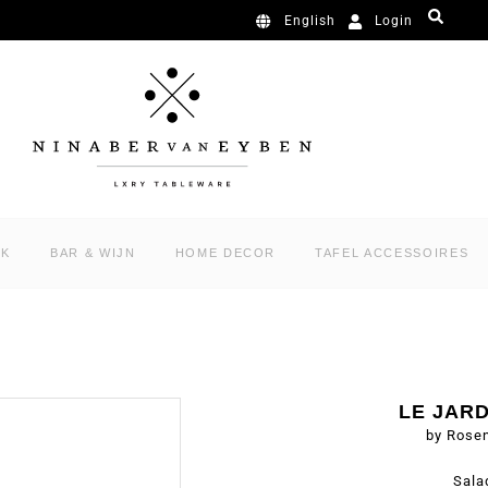
Login
English
RK
BAR & WIJN
HOME DECOR
TAFEL ACCESSOIRES
LE JAR
by Rose
Sala