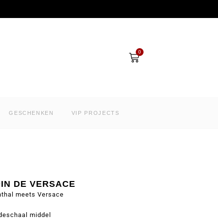
Winkelwagen
0
GESCHENKEN
VIP PROJECTS
DIN DE VERSACE
nthal meets Versace
deschaal middel