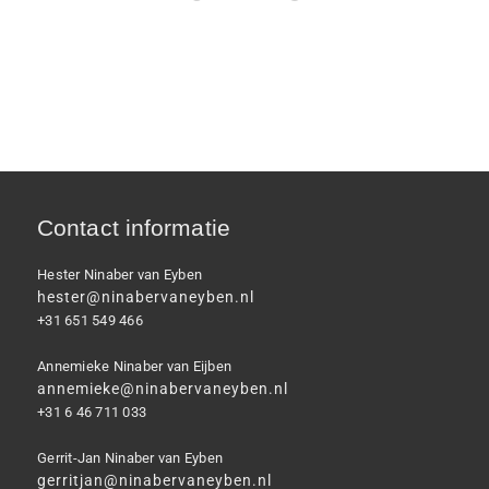
Contact informatie
Hester Ninaber van Eyben
hester@ninabervaneyben.nl
+31 651 549 466
Annemieke Ninaber van Eijben
annemieke@ninabervaneyben.nl
+31 6 46 711 033
Gerrit-Jan Ninaber van Eyben
gerritjan@ninabervaneyben.nl