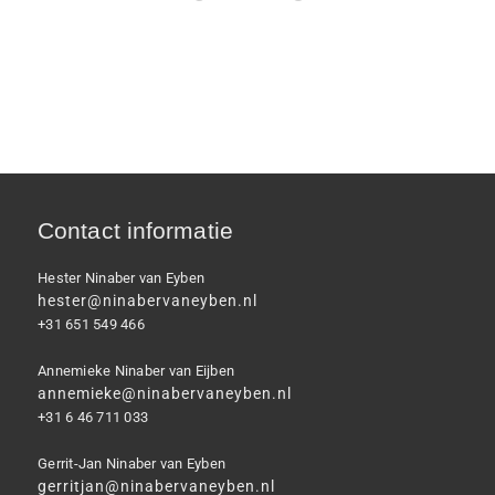
Contact informatie
Hester Ninaber van Eyben
hester@ninabervaneyben.nl
+31 651 549 466
Annemieke Ninaber van Eijben
annemieke@ninabervaneyben.nl
+31 6 46 711 033
Gerrit-Jan Ninaber van Eyben
gerritjan@ninabervaneyben.nl