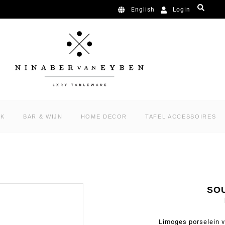
Login
English
RK
BAR & WIJN
HOME DECOR
TAFEL ACCESSOIRES
SO
Limoges porselein 