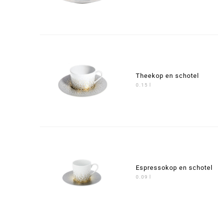
Theekop en schotel
0.15 l
Espressokop en schotel
0.09 l