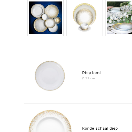
Diep bord
Ø 21 cm
Ronde schaal diep