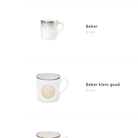
Beker
0.30 l
Beker klein goud
0.15 l