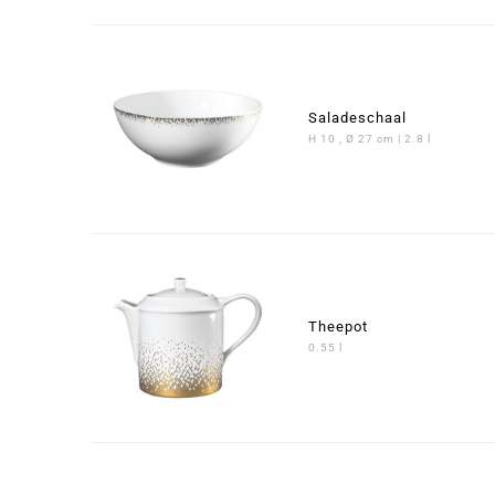
Saladeschaal
H 10 , Ø 27 cm | 2.8 l
Theepot
0.55 l