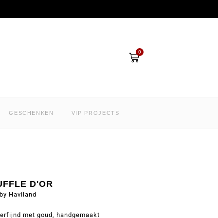
Winkelwagen
0
GESCHENKEN
VIP PROJECTS
UFFLE D'OR
by Haviland
verfijnd met goud, handgemaakt