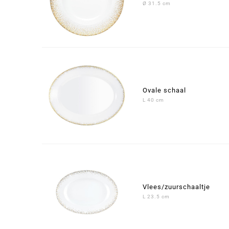
Ø 31.5 cm
Ovale schaal
L 40 cm
Vlees/zuurschaaltje
L 23.5 cm