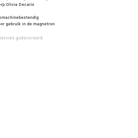
rp:Olivia Decaris
smachinebestendig
oor gebruik in de magnetron
Servies gedecoreerd