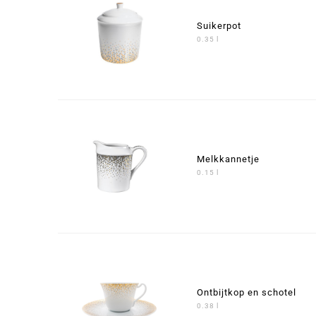
Suikerpot
0.35 l
Melkkannetje
0.15 l
Ontbijtkop en schotel
0.38 l