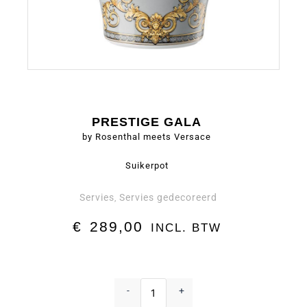
PRESTIGE GALA
by Rosenthal meets Versace
Suikerpot
Servies
Servies gedecoreerd
,
€
289,00
INCL. BTW
Suikerpot
-
-
+
Prestige