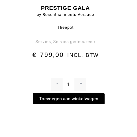
PRESTIGE GALA
by Rosenthal meets Versace
Theepot
Servies
Servies gedecoreerd
,
€
799,00
INCL. BTW
Theepot
-
-
+
Prestige
Gala
Toevoegen aan winkelwagen
by
Rosenthal
meets
Versace
aantal