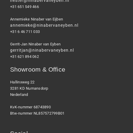
hester@ninabervaneyben.nl
+31 651 549 466
Annemieke Ninaber van Eijben
annemieke@ninabervaneyben.nl
+31 6 46 711 033
Gerrit-Jan Ninaber van Eyben
gerritjan@ninabervaneyben.nl
+31 621 894 062
Showroom & Office
Hallinxweg 22
3281 KD Numansdorp
Nederland
KvK-nummer 68743890
Btw-nummer NL857572799B01