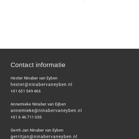
Contact informatie
Hester Ninaber van Eyben
hester@ninabervaneyben.nl
+31 651 549 466
Annemieke Ninaber van Eijben
annemieke@ninabervaneyben.nl
+31 6 46 711 033
Gerrit-Jan Ninaber van Eyben
gerritjan@ninabervaneyben.nl