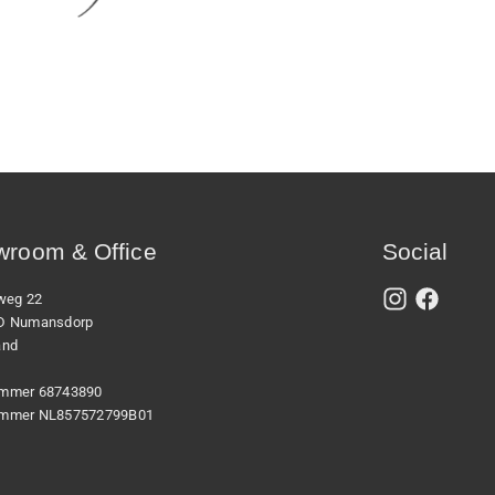
room & Office
Social
xweg 22
D Numansdorp
and
mmer 68743890
mmer NL857572799B01