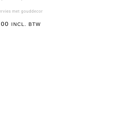
ervies met gouddecor
,00
INCL. BTW