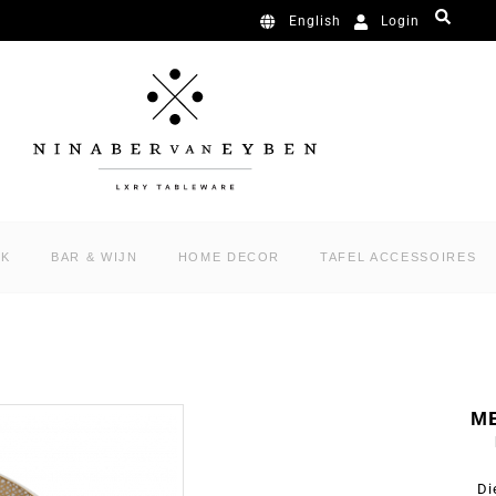
Login
English
RK
BAR & WIJN
HOME DECOR
TAFEL ACCESSOIRES
M
Di