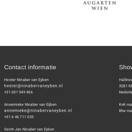
Contact informatie
Show
Hester Ninaber van Eyben
Hallin
hester@ninabervaneyben.nl
3281 K
+31 651 549 466
Nederl
Annemieke Ninaber van Eijben
KvK-nu
annemieke@ninabervaneyben.nl
Btw-nu
+31 6 46 711 033
Gerrit-Jan Ninaber van Eyben