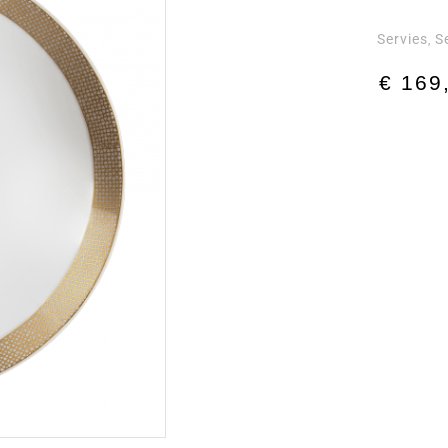
Servies
S
,
€
169