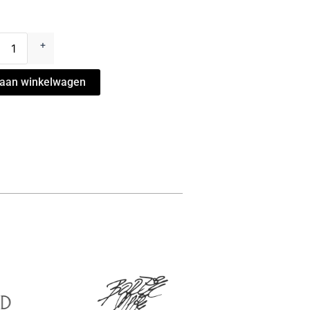
+
aan winkelwagen
-
en
l