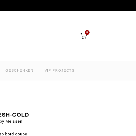
Winkelwagen
0
GESCHENKEN
VIP PROJECTS
ESH-GOLD
by Meissen
ep bord coupe