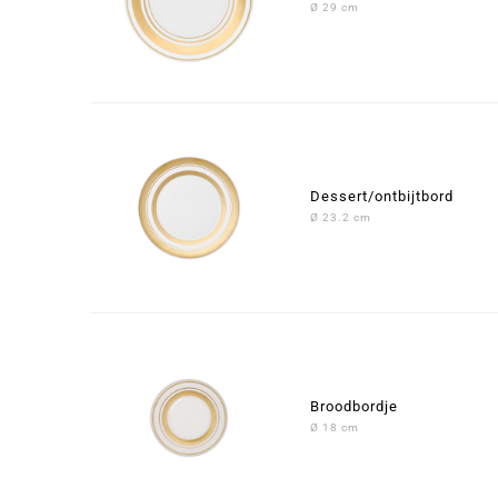
Ø 29 cm
Dessert/ontbijtbord
Ø 23.2 cm
Broodbordje
Ø 18 cm