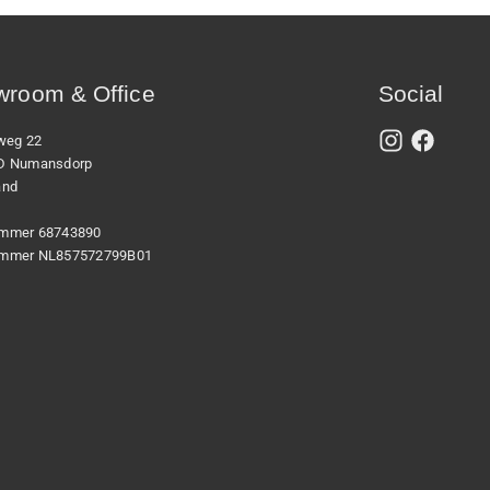
room & Office
Social
xweg 22
D Numansdorp
and
mmer 68743890
mmer NL857572799B01