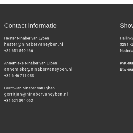
Contact informatie
Show
Hester Ninaber van Eyben
Hallin
hester@ninabervaneyben.nl
3281 K
+31 651 549 466
Nederl
Annemieke Ninaber van Eijben
KvK-nu
annemieke@ninabervaneyben.nl
Btw-nu
+31 6 46 711 033
Gerrit-Jan Ninaber van Eyben
gerritjan@ninabervaneyben.nl
+31 621 894 062