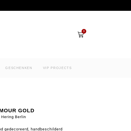
Winkelwagen
0
GESCHENKEN
VIP PROJECTS
MOUR GOLD
 Hering Berlin
oud gedecoreerd, handbeschilderd