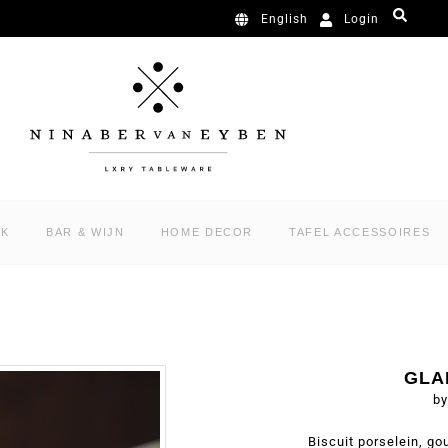
Login
English
RK
BAR & WIJN
HOME DECOR
TAFEL ACCESSOIRES
GLA
by
Biscuit porselein, g