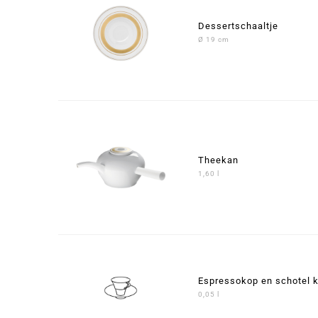
Dessertschaaltje
Ø 19 cm
Theekan
1,60 l
Espressokop en schotel 
0,05 l