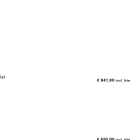
lat
€
841,00
incl. btw
€
650,00
incl. btw