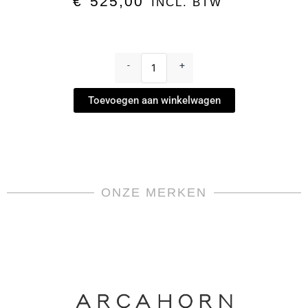
€
525,00
INCL. BTW
Koffiekan
-
-
+
Perlée
Gold
Toevoegen aan winkelwagen
by
L'Objet
aantal
ONZE MERKEN