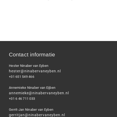
Contact informatie
Hester Ninaber van Eyben
hester@ninabervaneyben.nl
+31 651 549 466
Annemieke Ninaber van Eijben
annemieke@ninabervaneyben.nl
+31 6 46 711 033
Gerrit-Jan Ninaber van Eyben
gerritjan@ninabervaneyben.nl