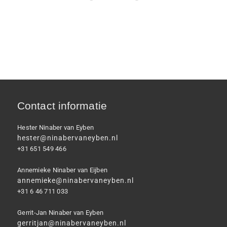
Contact informatie
Hester Ninaber van Eyben
hester@ninabervaneyben.nl
+31 651 549 466
Annemieke Ninaber van Eijben
annemieke@ninabervaneyben.nl
+31 6 46 711 033
Gerrit-Jan Ninaber van Eyben
gerritjan@ninabervaneyben.nl