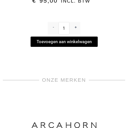
€
95,00
INCL. BTW
Dinerbord
-
-
+
Perlée
Bleu
Toevoegen aan winkelwagen
by
L'Objet
aantal
ONZE MERKEN