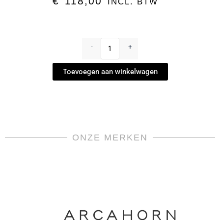
€
118,00
INCL. BTW
Dessertschaaltje
-
-
+
Infini
Platinum
Toevoegen aan winkelwagen
by
Haviland
aantal
ONZE MERKEN