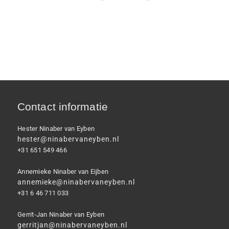
Contact informatie
Hester Ninaber van Eyben
hester@ninabervaneyben.nl
+31 651 549 466
Annemieke Ninaber van Eijben
annemieke@ninabervaneyben.nl
+31 6 46 711 033
Gerrit-Jan Ninaber van Eyben
gerritjan@ninabervaneyben.nl