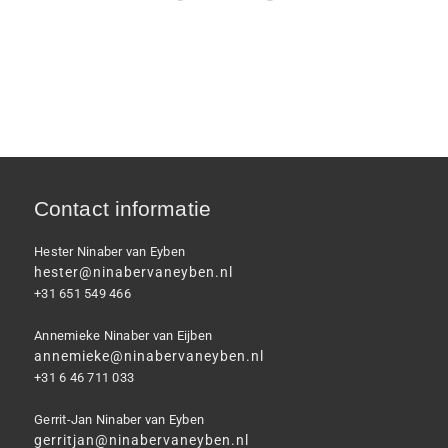
Contact informatie
Hester Ninaber van Eyben
hester@ninabervaneyben.nl
+31 651 549 466
Annemieke Ninaber van Eijben
annemieke@ninabervaneyben.nl
+31 6 46 711 033
Gerrit-Jan Ninaber van Eyben
gerritjan@ninabervaneyben.nl