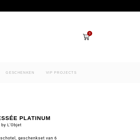
Winkelwagen
0
GESCHENKEN
VIP PROJECTS
ESSÉE PLATINUM
by L'Objet
schotel, geschenkset van 6