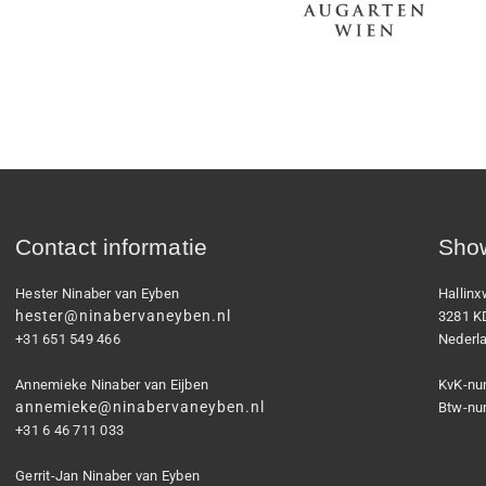
Contact informatie
Show
Hester Ninaber van Eyben
Hallin
hester@ninabervaneyben.nl
3281 K
+31 651 549 466
Nederl
Annemieke Ninaber van Eijben
KvK-nu
annemieke@ninabervaneyben.nl
Btw-nu
+31 6 46 711 033
Gerrit-Jan Ninaber van Eyben