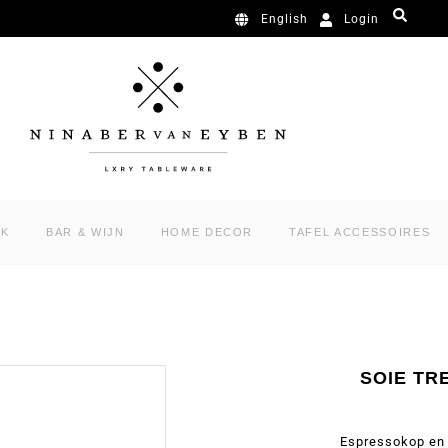
Login
English
RK
BAR & WIJN
HOME DECOR
TAFEL ACCESSOIRES
SOIE TR
Espressokop en 