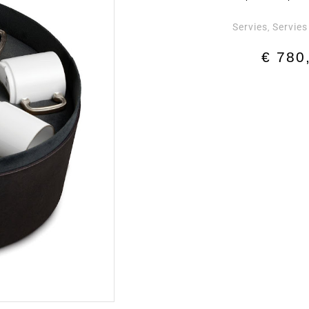
Servies
Servies
,
€
780