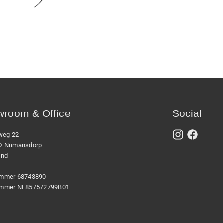
room & Office
Social
xweg 22
D Numansdorp
and
mmer 68743890
mmer NL857572799B01