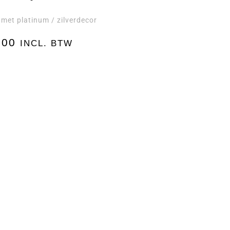
 met platinum / zilverdecor
,00
INCL. BTW