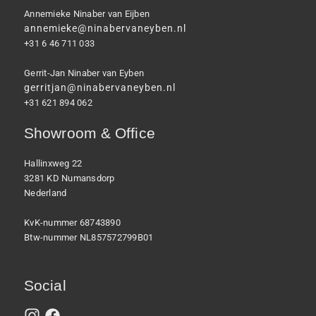
Annemieke Ninaber van Eijben
annemieke@ninabervaneyben.nl
+31 6 46 711 033
Gerrit-Jan Ninaber van Eyben
gerritjan@ninabervaneyben.nl
+31 621 894 062
Showroom & Office
Hallinxweg 22
3281 KD Numansdorp
Nederland
KvK-nummer 68743890
Btw-nummer NL857572799B01
Social