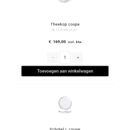
Theekop coupe
Ø 11,5 cm | 0,2 l
€
169,00
incl. btw
-
+
Toevoegen aan winkelwagen
Schotel L coupe