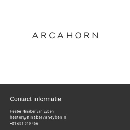
Contact informatie
Hester Ninaber van Eyben
hester@ninabervaneyben.nl
+31 651 549 466