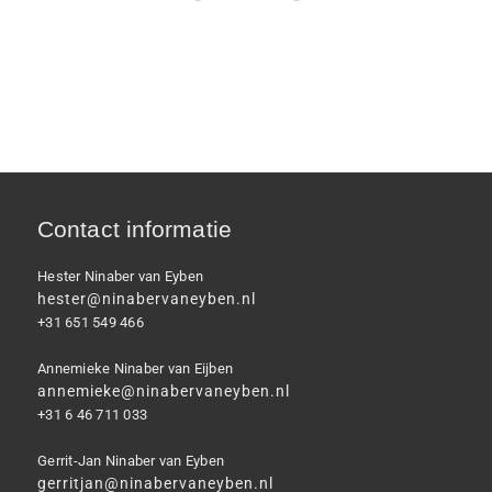
Contact informatie
Hester Ninaber van Eyben
hester@ninabervaneyben.nl
+31 651 549 466
Annemieke Ninaber van Eijben
annemieke@ninabervaneyben.nl
+31 6 46 711 033
Gerrit-Jan Ninaber van Eyben
gerritjan@ninabervaneyben.nl