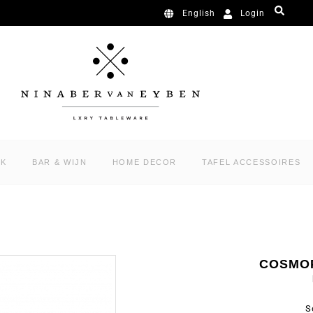
Login
English
RK
BAR & WIJN
HOME DECOR
TAFEL ACCESSOIRES
COSMOP
S