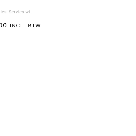
vies
Servies wit
,
00
INCL. BTW