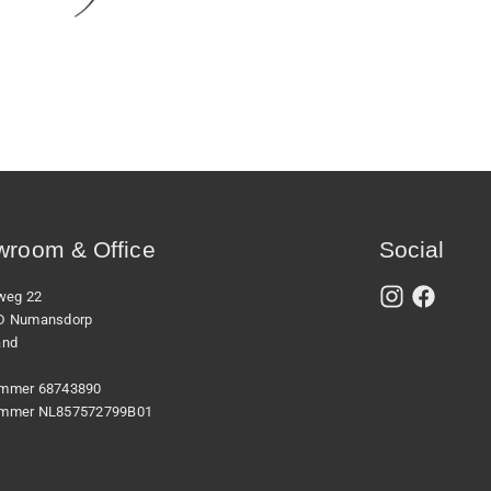
room & Office
Social
xweg 22
D Numansdorp
and
mmer 68743890
mmer NL857572799B01