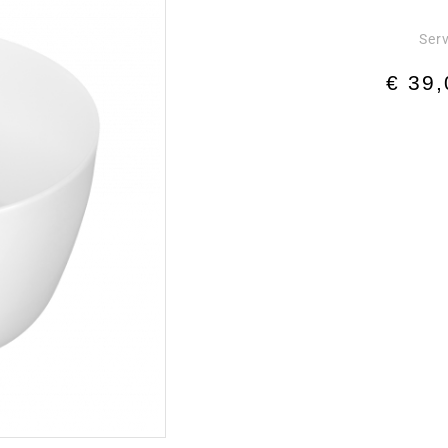
Ser
€
39,