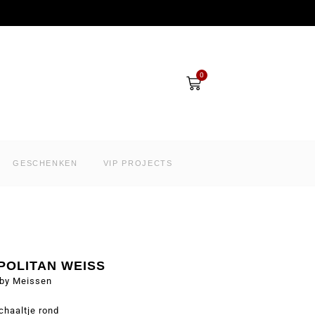
Winkelwagen
0
GESCHENKEN
VIP PROJECTS
OLITAN WEISS
by Meissen
chaaltje rond