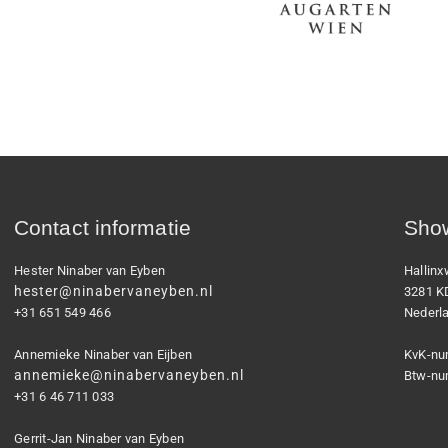
Contact informatie
Show
Hester Ninaber van Eyben
Hallin
hester@ninabervaneyben.nl
3281 K
+31 651 549 466
Nederl
Annemieke Ninaber van Eijben
KvK-nu
annemieke@ninabervaneyben.nl
Btw-nu
+31 6 46 711 033
Gerrit-Jan Ninaber van Eyben