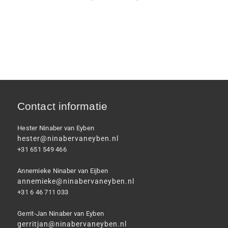
Contact informatie
Hester Ninaber van Eyben
hester@ninabervaneyben.nl
+31 651 549 466
Annemieke Ninaber van Eijben
annemieke@ninabervaneyben.nl
+31 6 46 711 033
Gerrit-Jan Ninaber van Eyben
gerritjan@ninabervaneyben.nl