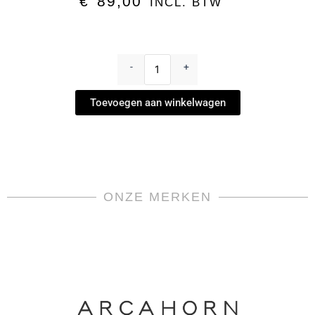
€
89,00
INCL. BTW
Suikerpot
-
-
+
Cosmopolitan
Weiss
Toevoegen aan winkelwagen
by
Meissen
aantal
ONZE MERKEN