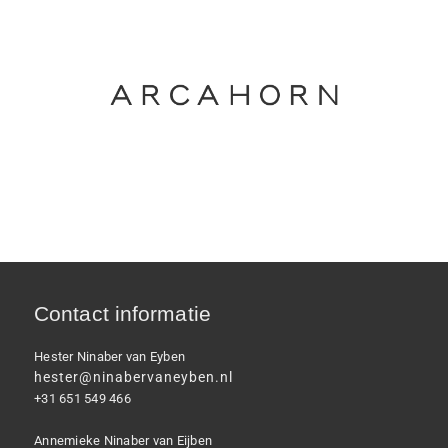
Contact informatie
Hester Ninaber van Eyben
hester@ninabervaneyben.nl
+31 651 549 466
Annemieke Ninaber van Eijben