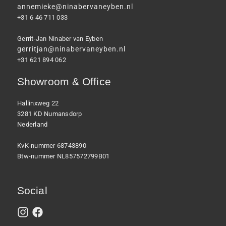
annemieke@ninabervaneyben.nl
+31 6 46 711 033
Gerrit-Jan Ninaber van Eyben
gerritjan@ninabervaneyben.nl
+31 621 894 062
Showroom & Office
Hallinxweg 22
3281 KD Numansdorp
Nederland
KvK-nummer 68743890
Btw-nummer NL857572799B01
Social