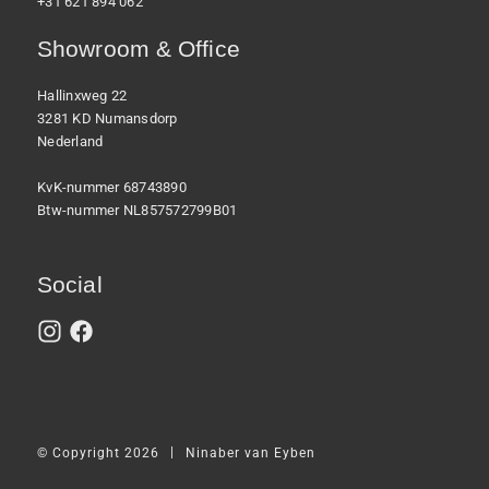
+31 621 894 062
Showroom & Office
Hallinxweg 22
3281 KD Numansdorp
Nederland
KvK-nummer 68743890
Btw-nummer NL857572799B01
Social
|
© Copyright 2026
Ninaber van Eyben