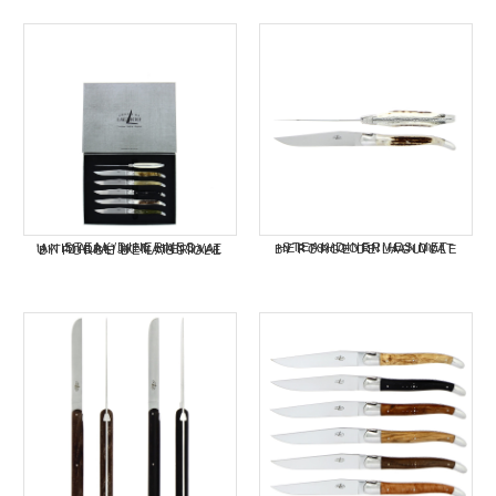
STEAK/DINERMES MET HERTSHOORN HANDVAT BY FORGE DE LAGUIOLE
STEAK/DINERMES 'ANIMALIA' MET HANDVAT UIT DIERLIJK MATERIAAL BY FORGE DE LAGUIOLE