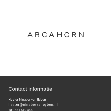
Contact informatie
Hester Ninaber van Eyben
hester@ninabervaneyben.nl
+31 651 549 466