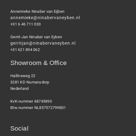
Annemieke Ninaber van Eijben
annemieke@ninabervaneyben.nl
+31 6 46 711 033
Gerrit-Jan Ninaber van Eyben
gerritjan@ninabervaneyben.nl
+31 621 894 062
Showroom & Office
Hallinxweg 22
3281 KD Numansdorp
Nederland
KvK-nummer 68743890
Btw-nummer NL857572799B01
Social