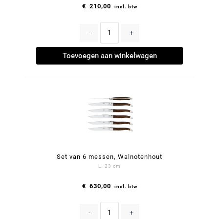
€
210,00
incl. btw
-
+
Toevoegen aan winkelwagen
Set van 6 messen, Walnotenhout
L. 23 cm
€
630,00
incl. btw
-
+