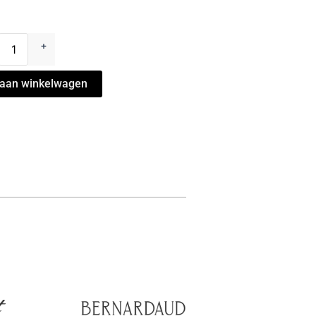
ogne
+
aan winkelwagen
r
l