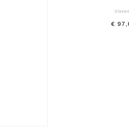
Glaswe
€
97,