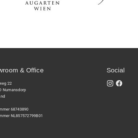
room & Office
Social
xweg 22
D Numansdorp
and
mmer 68743890
mmer NL857572799B01