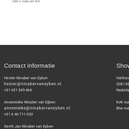
Contact informatie
Show
Hester Ninaber van Eyben
Hallin
hester@ninabervaneyben.nl
3281 K
+31 651 549 466
Nederl
Annemieke Ninaber van Eijben
KvK-nu
annemieke@ninabervaneyben.nl
Btw-nu
+31 6 46 711 033
Gerrit-Jan Ninaber van Eyben