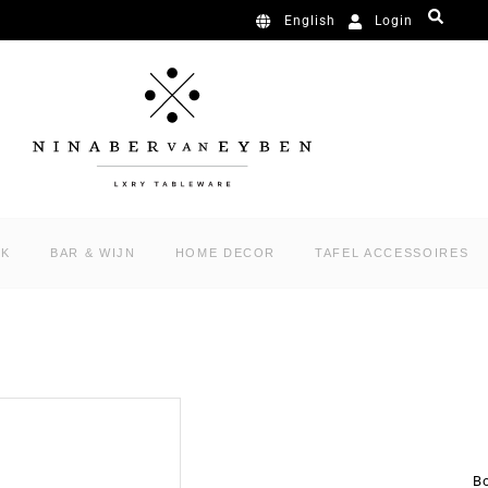
Login
English
RK
BAR & WIJN
HOME DECOR
TAFEL ACCESSOIRES
B