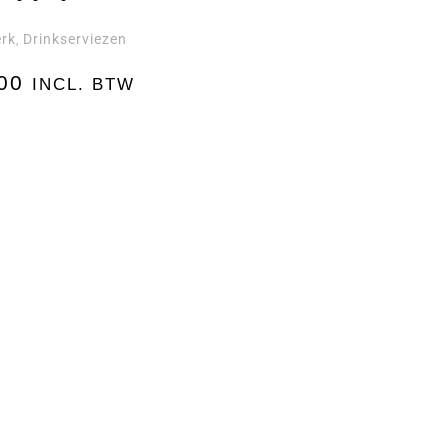
rk
Drinkserviezen
,
00
INCL. BTW