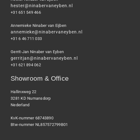
hester@ninabervaneyben.nl
+31 651 549 466
Annemieke Ninaber van Eijben
annemieke@ninabervaneyben.nl
+31 6 46 711 033
Gerrit-Jan Ninaber van Eyben
gerritjan@ninabervaneyben.nl
+31 621 894 062
Showroom & Office
Hallinxweg 22
3281 KD Numansdorp
Nederland
KvK-nummer 68743890
Btw-nummer NL857572799B01