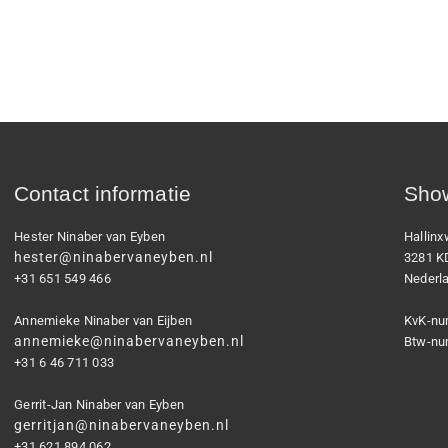
Contact informatie
Show
Hester Ninaber van Eyben
Hallin
hester@ninabervaneyben.nl
3281 K
+31 651 549 466
Nederl
Annemieke Ninaber van Eijben
KvK-nu
annemieke@ninabervaneyben.nl
Btw-nu
+31 6 46 711 033
Gerrit-Jan Ninaber van Eyben
gerritjan@ninabervaneyben.nl
+31 621 894 062