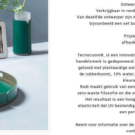
Ontwer
Verkrijgbaar in ron
Van dezelfde ontwerper zijn 
bijvoorbeeld een set b
Prijz
afhank
Tecnocuoio®, is een innovatie
handelsmerk is gedeponeerd. 
gelooid met plantaardige extr
de rubberboom), 10% water, 
kleurs
Rudi maakt gebruik van een
zero-waste-filosofie en die z
Het resultaat is een hoo
elasticiteit dat UV-bestendi
een per
Neem voor informatie over de 
cont