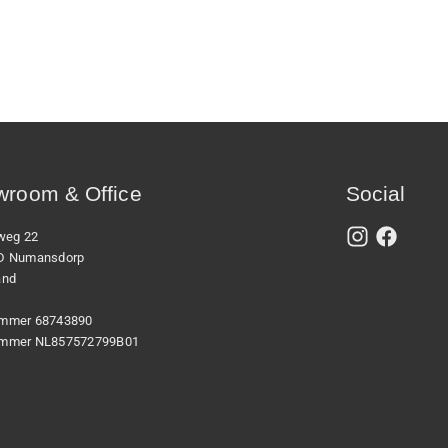
room & Office
Social
xweg 22
D Numansdorp
and
mmer 68743890
mmer NL857572799B01