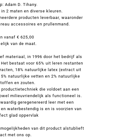
p: Adam D. Tihany.
d in 2 maten en diverse kleuren.
meerdere producten leverbaar, waaronder
ureau accessoires en prullenmand.
en vanaf € 625,00
elijk van de maat.
f materiaal, in 1996 door het bedrijf als
Het bestaat voor 65% uit leren restanten
acten, 18% natuurlijke latex (extract uit
5% natuurlijke vetten en 2% natuurlijke
toffen en zouten.
 productietechniek die voldoet aan een
owel milieuvriendelijk als functioneel is.
gwaardig geregenereerd leer met een
g en waterbestendig is en is voorzien van
fect glad oppervlak
mogelijkheden van dit product alstublieft
act met ons op.