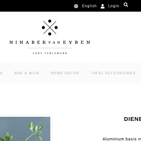
Login
English
RK
BAR & WIJN
HOME DECOR
TAFEL ACCESSOIRES
DIEN
Aluminium basis m