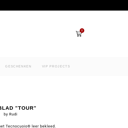
Winkelwagen
0
GESCHENKEN
VIP PROJECTS
BLAD "TOUR"
by Rudi
et Tecnocuoio® leer bekleed.