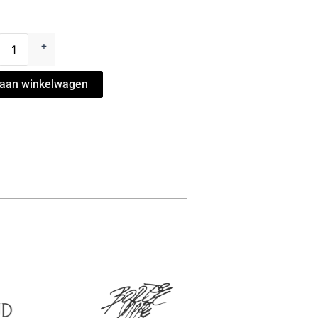
icht
+
s
aan winkelwagen
l