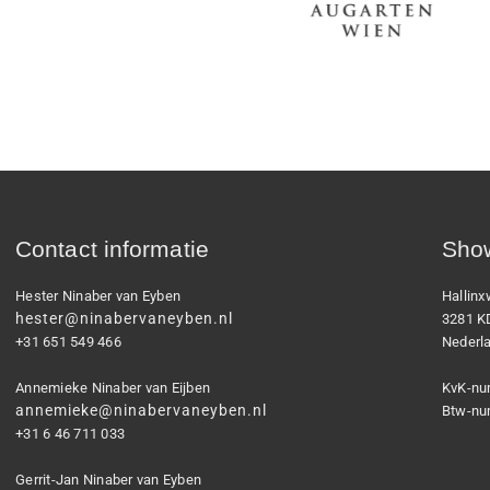
Contact informatie
Show
Hester Ninaber van Eyben
Hallin
hester@ninabervaneyben.nl
3281 K
+31 651 549 466
Nederl
Annemieke Ninaber van Eijben
KvK-nu
annemieke@ninabervaneyben.nl
Btw-nu
+31 6 46 711 033
Gerrit-Jan Ninaber van Eyben