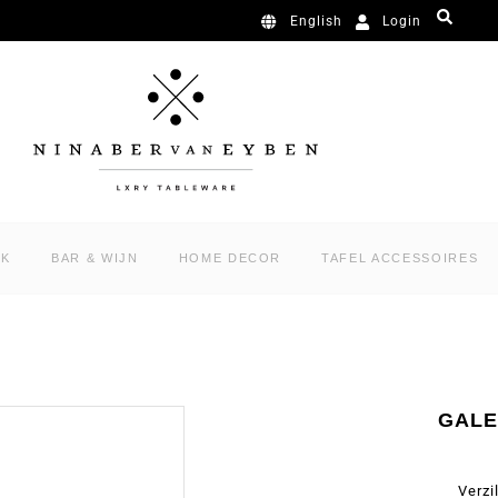
Login
English
RK
BAR & WIJN
HOME DECOR
TAFEL ACCESSOIRES
GALE
Verzi