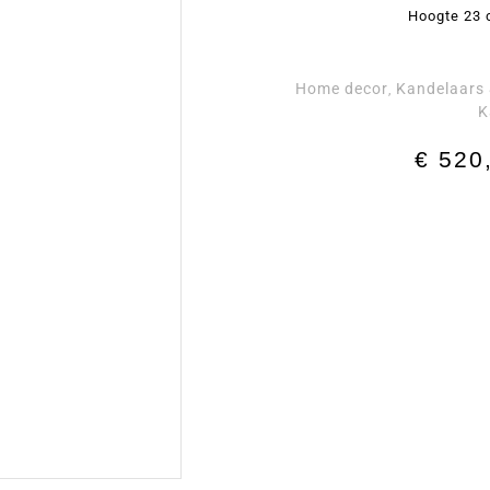
Hoogte 23 
Home decor
Kandelaars
,
K
€
520