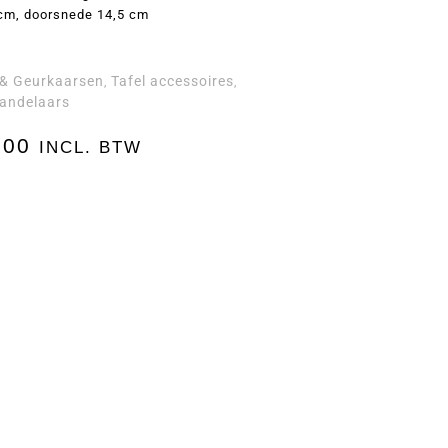
cm, doorsnede 14,5 cm
 & Geurkaarsen
Tafel accessoires
,
,
andelaars
,00
INCL. BTW