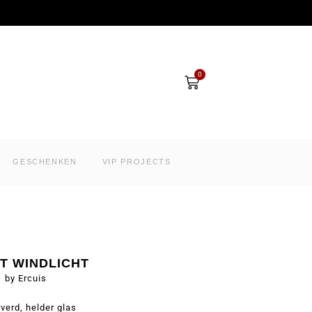
Winkelwagen
0
GESCHENKEN
VIP PROJECTS
T WINDLICHT
by Ercuis
lverd, helder glas