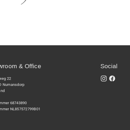
room & Office
Social
xweg 22
D Numansdorp
and
mmer 68743890
mmer NL857572799B01