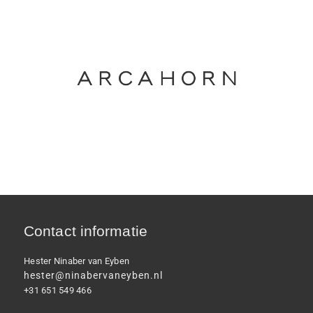
Contact informatie
Hester Ninaber van Eyben
hester@ninabervaneyben.nl
+31 651 549 466