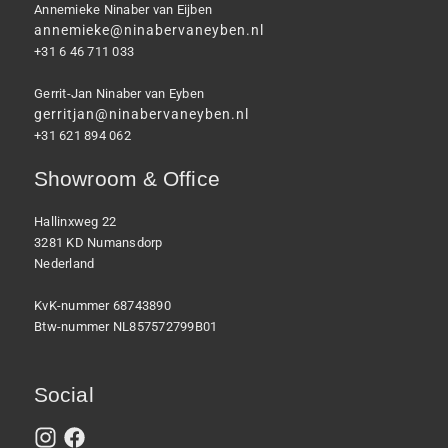
Annemieke Ninaber van Eijben
annemieke@ninabervaneyben.nl
+31 6 46 711 033
Gerrit-Jan Ninaber van Eyben
gerritjan@ninabervaneyben.nl
+31 621 894 062
Showroom & Office
Hallinxweg 22
3281 KD Numansdorp
Nederland
KvK-nummer 68743890
Btw-nummer NL857572799B01
Social