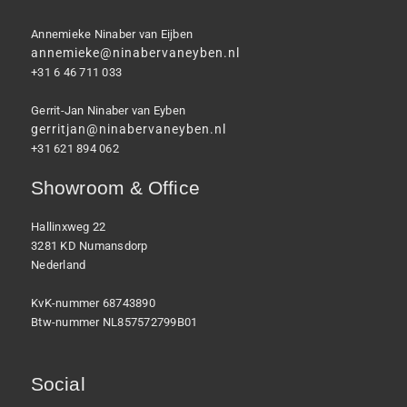
Annemieke Ninaber van Eijben
annemieke@ninabervaneyben.nl
+31 6 46 711 033
Gerrit-Jan Ninaber van Eyben
gerritjan@ninabervaneyben.nl
+31 621 894 062
Showroom & Office
Hallinxweg 22
3281 KD Numansdorp
Nederland
KvK-nummer 68743890
Btw-nummer NL857572799B01
Social