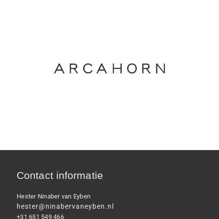
Contact informatie
Hester Ninaber van Eyben
hester@ninabervaneyben.nl
+31 651 549 466