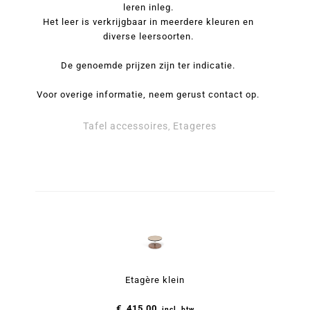
leren inleg.
Het leer is verkrijgbaar in meerdere kleuren en
diverse leersoorten.
De genoemde prijzen zijn ter indicatie.
Voor overige informatie, neem gerust contact op.
Tafel accessoires
Etageres
,
Etagère middel - Etagères 'Adamante' by Pinetti aantal
Etagère groot - Etagères 'Adamante' by Pinetti aantal
Etagère klein - Etagères 'Adamante' by Pinetti aantal
Etagère klein
€
415,00
incl. btw