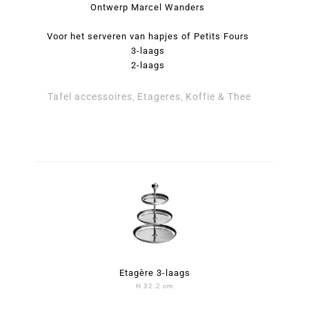
Ontwerp Marcel Wanders
Voor het serveren van hapjes of Petits Fours
3-laags
2-laags
Tafel accessoires
Etageres
Koffie & Thee
,
,
Etagère 3-laags - Jardin d'Eden Etagères by Christofle
Etagère 2-laags - Jardin d'Eden Etagères by Christofle
aantal
aantal
Etagère 3-laags
H 32.2 cm