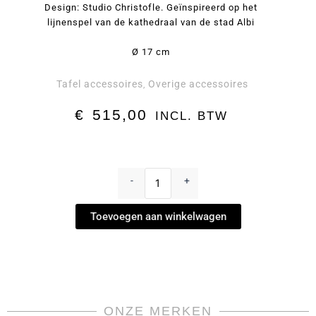
Design: Studio Christofle. Geïnspireerd op het
lijnenspel van de kathedraal van de stad Albi
Ø 17 cm
Tafel accessoires
Overige accessoires
,
€
515,00
INCL. BTW
Albi
Broodmandje
-
+
by
Christofle
Toevoegen aan winkelwagen
aantal
ONZE MERKEN