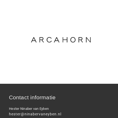
Contact informatie
Hester Ninaber van Eyben
hester@ninabervaneyben.nl