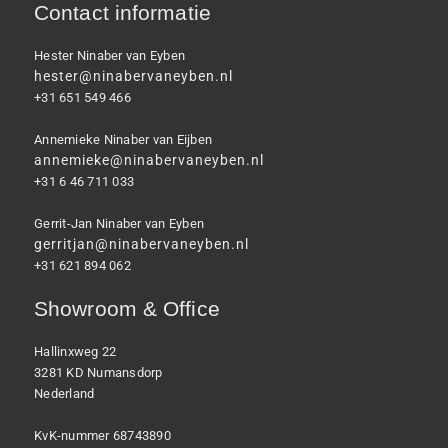
Contact informatie
Hester Ninaber van Eyben
hester@ninabervaneyben.nl
+31 651 549 466
Annemieke Ninaber van Eijben
annemieke@ninabervaneyben.nl
+31 6 46 711 033
Gerrit-Jan Ninaber van Eyben
gerritjan@ninabervaneyben.nl
+31 621 894 062
Showroom & Office
Hallinxweg 22
3281 KD Numansdorp
Nederland
KvK-nummer 68743890