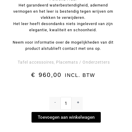
Het garandeerd waterbestendigheid, ademend
vermogen en het leer is bestendig tegen wrijven om
vlekken te verwijderen.
Het leer heeft desondanks niets ingeleverd van zijn
elegantie, kwaliteit en schoonheid.
Neem voor informatie over de mogelijkheden van dit
product alstublieft contact met ons op.
Tafel accessoires
Placemats / Onderzetters
,
€
960,00
INCL. BTW
Placemats,
Set
-
+
van
6
Toevoegen aan winkelwagen
by
Giobagnara
x